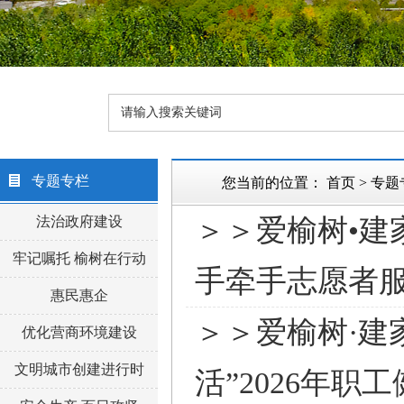
专题专栏
您当前的位置：
首页
>
专题
法治政府建设
＞＞爱榆树•建
牢记嘱托 榆树在行动
手牵手志愿者
惠民惠企
＞＞爱榆树·建
优化营商环境建设
文明城市创建进行时
活”2026年职