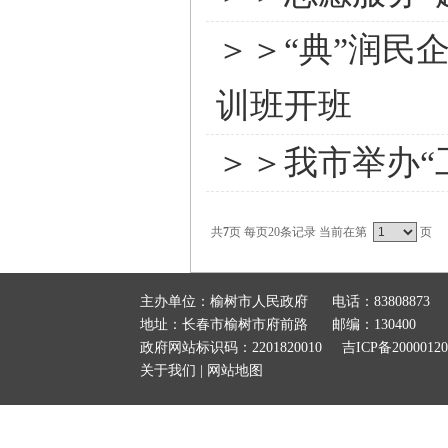
＞＞“典”润民
训班开班
＞＞我市举办“
共
7
页 每页20条记录 当前在第
页
主办单位：榆树市人民政府
电话：83808873
地址：长春市榆树市府前路
邮编：130400
政府网站标识码：2201820010
吉ICP备2000012
关于我们
|
网站地图