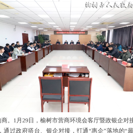
商。
1
月
29
日，榆树市营商环境会客厅暨政银企对
通过政府搭台、银企对接，打通“惠企”落地的“最