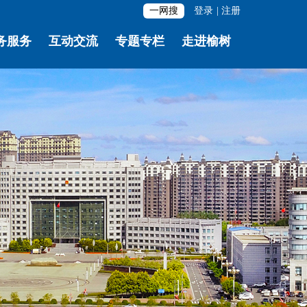
一网搜
登录
|
注册
务服务
互动交流
专题专栏
走进榆树