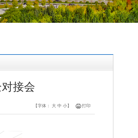
企对接会
【字体：
大
中
小
】
打印