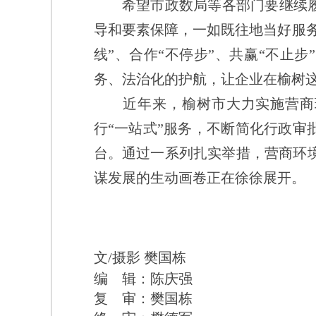
希望市政数局等各部门要继续履
导和要素保障，一如既往地当好服
线
”
、合作
“
不停步
”
、共赢
“
不止步
”
务、法治化的护航，让企业在榆树
近年来，榆树市大力实施营商
行
“
一站式
”
服务，不断简化行政审
台。通过一系列扎实举措，营商环
谋发展的生动画卷正在徐徐展开。
文
/摄影 樊国栋
编 辑：陈庆强
复 审：樊国栋