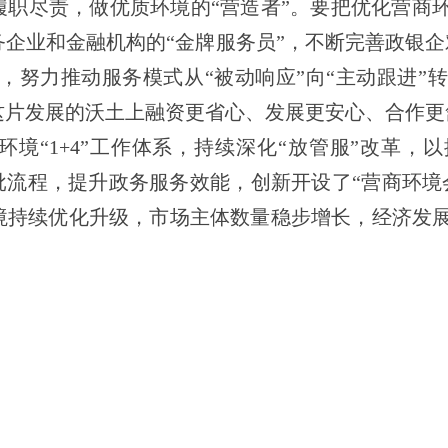
职尽责，做优质环境的
“
营造者
”
。要把优化营商
务企业和金融机构的
“
金牌服务员
”
，不断完善政银企
，努力推动服务模式从
“
被动响应
”
向
“
主动跟进
”
转
这片发展的沃土上融资更省心、发展更安心、合作更
环境
“1+4”
工作体系，持续深化
“
放管服
”
改革，以
批流程，提升政务服务效能，创新开设了
“
营商环境
境持续优化升级，市场主体数量稳步增长，经济发