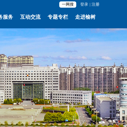
一网搜
登录
|
注册
务服务
互动交流
专题专栏
走进榆树