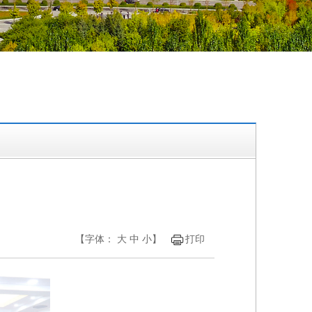
【字体：
大
中
小
】
打印