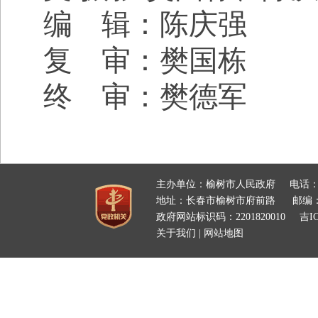
编 辑：陈庆强
复 审：樊国栋
终 审：樊德军
主办单位：榆树市人民政府
电话：
地址：长春市榆树市府前路
邮编：
政府网站标识码：2201820010
吉IC
关于我们
|
网站地图