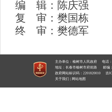
编 辑：陈庆强
复 审：樊国栋
终 审：樊德军
主办单位：榆树市人民政府
电话：
地址：长春市榆树市府前路
邮编：
政府网站标识码：2201820010
吉IC
关于我们
|
网站地图