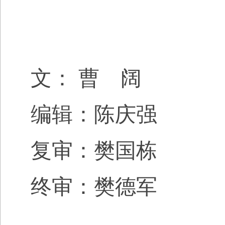
文
：
曹 阔
编辑：陈庆强
复审：樊国栋
终审：樊德军