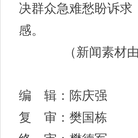
决群众急难愁盼诉求
感。
（
新闻素材
编 辑：陈庆强
复 审：樊国栋