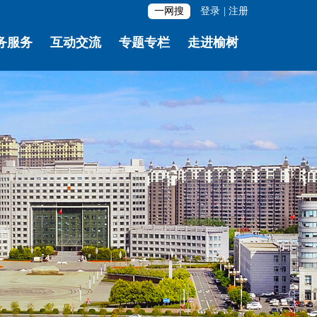
一网搜
登录
|
注册
务服务
互动交流
专题专栏
走进榆树