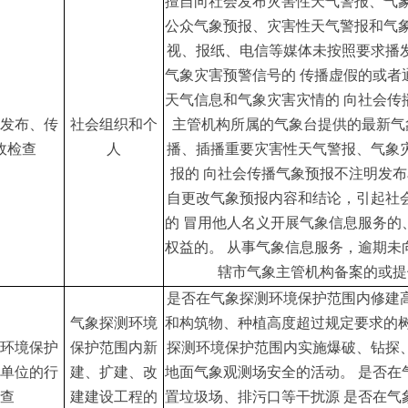
擅自向社会发布灾害性天气警报、气
公众气象预报、灾害性天气警报和气
视、报纸、电信等媒体未按照要求播
气象灾害预警信号的
传播虚假的或者
天气信息和气象灾害灾情的
向社会传
发布、传
社会组织和个
主管机构所属的气象台提供的最新气
政检查
人
播、插播重要灾害性天气警报、气象
报的
向社会传播气象预报不注明发布
自更改气象预报内容和结论，引起社
的
冒用他人名义开展气象信息服务的
权益的。
从事气象信息服务，逾期未
辖市气象主管机构备案的或提
是否在气象探测环境保护范围内修建
气象探测环境
和构筑物、种植高度超过规定要求的
环境保护
保护范围内新
探测环境保护范围内实施爆破、钻探
单位的行
建、扩建、改
地面气象观测场安全的活动。
是否在
查
建建设工程的
置垃圾场、排污口等干扰源
是否在气