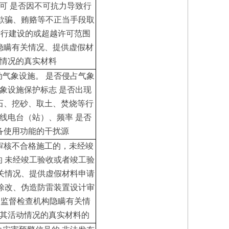
可
是否因不可抗力导致行
欺骗、贿赂等不正当手段取
进行建设的或超越许可范围
隐瞒有关情况、提供虚假材
情况的真实材料
动气象设施。
是否侵占气象
象设施保护标志
是否出现
石、挖砂、取土、焚烧等行
线电台（站）、频率
是否
备使用功能的干扰源
审核不合格施工的，未经竣
的
未经竣工验收或者竣工验
关情况、提供虚假材料申请
涂改、伪造防雷装置设计审
向监督检查机构隐瞒有关情
其活动情况的真实材料的