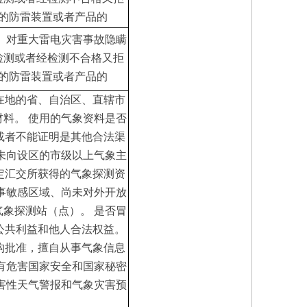
求的防雷装置或者产品的
2、对重大雷电灾害事故隐瞒
检测或者经检测不合格又拒
求的防雷装置或者产品的
在地的省、自治区、直辖市
材料。
使用的气象资料是否
或者不能证明是其他合法渠
未向设区的市级以上气象主
定汇交所获得的气象探测资
事敏感区域、尚未对外开放
气象探测站（点）。
是否冒
公共利益和他人合法权益。
构批准，擅自从事气象信息
有危害国家安全和国家秘密
害性天气警报和气象灾害预