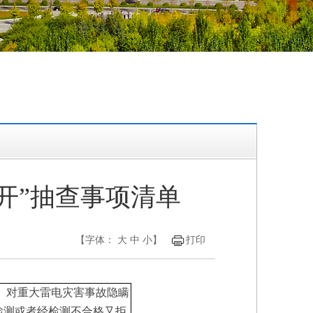
开”抽查事项清单
【字体：
大
中
小
】
打印
2、对重大雷电灾害事故隐瞒
检测或者经检测不合格又拒