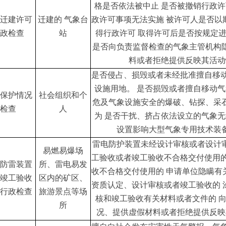
格是否依法被中止
是否被撤销行政许
迁建许可
迁建的
气象台
政许可事项无法实施
被许可人是否以
政检查
站
得行政许可
取得许可后是否按规定
是否向负责监督检查的气象主管机构
料或者拒绝提供反映其活动
是否侵占、损毁或者未经批准擅自移
设施用地。
是否损毁或者擅自移动气
保护情况
社会组织和个
危及气象设施安全的爆破、钻探、采
检查
人
为
是否干扰、挤占依法设立的气象无
设置影响大型气象专用技术装
雷电防护装置未经设计审核或者设计
易燃易爆场
工验收或者竣工验收不合格交付使用
防雷装置
所、雷电易发
收不合格交付使用的
申请单位隐瞒有
竣工验收
区内的矿区、
资质认定、设计审核或者竣工验收的
行政检查
旅游景点等场
核和竣工验收有关材料或者文件的
所
况、提供虚假材料或者拒绝提供反映