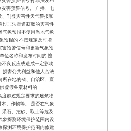
象灾害预警信号的
非法发布
象灾害预警信号。
广播、电
发、刊登灾害性天气警报和
通过非法渠道获取的灾害性
播气象预报不使用当地气象
象预报的
不按规定及时增
灾害预警信号和更新气象预
单位名称和发布时间的
擅
会不良反应或造成一定影响
、损害公共利益和他人合法
向所在地的省、自治区、直
供虚假备案材料的
高度超过规定要求的建筑物
树木、作物等。
是否在气象
、采石、挖砂、取土等危及
气象探测环境保护范围内设
象探测环境保护范围内修建