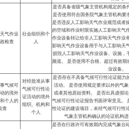
是否具备省级气象主管机构规定的条
是否使用符合国务院气象主管机构要
是否违反人工影响天气作业规范或者
的空域和作业时限实施人工影响天气
天气作业
社会组织和个
作业设备转让给非人工影响天气作业
政检查
人
影响天气作业设备用于与人工影响天
损毁人工影响天气作业设备、设施，
频道。
是否使用不合格、超过有效期
业设备。
是否存在不具备气候可行性论证能力
对经批准从事
事气候可
活动。
是否使用规定要求以外的气象
气候可行性论
动的境外
或者其他原始资料。
是否出具虚假论
证活动的境外
和个人的
气候可行性论证报告书面评审意见。
组织、机构和
检查
性论证的建设项目，未经气候可行性
个人
气象主管机构确认的论证机构进
是否在行政许可有效期内完成气象台