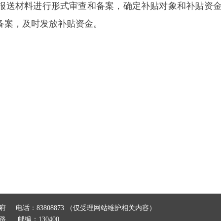
报送材料进行形式审查和备案，
确定补贴对象和补贴资
备案
，
及时发放补贴资金
。
府
电话：83808873 （仅受理网站维护相关内容）
前路
邮编：130400