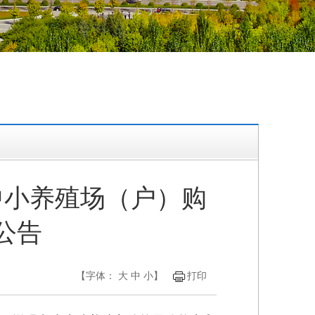
中小养殖场（户）购
公告
【字体：
大
中
小
】
打印