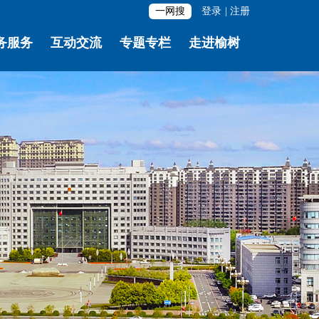
一网搜
登录
|
注册
务服务
互动交流
专题专栏
走进榆树