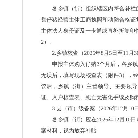
各乡镇（街）
组织辖区内符合
补栏
售仔猪经营主体工商执照和动防合格证
主体法人身份证及一卡通或直补折复印
2）。
2.乡镇核查（2026年8月5日至11月3
申报主体购入仔猪2个月后，各
乡镇
无误后，
填写现场核查表（附件3），
议后，
乡镇（街）
主管领导、主要领导
证、
入户核查表、
死亡无害化手续及
购
3.县（
市
）
级备案
（2026年12月10
各乡镇（街）
应在
202
6
年
1
2
月
10
日
案材料，视为
放弃
补贴。