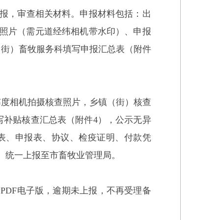
报
，审查相关材料。申报材料包括：出
照片（需元道经纬相机带水印）、
申报
（街）
畜牧服务科填写申报汇总表（附件
纬度相机拍摄核查照片，
乡镇（街）
核查
写
补贴核查汇总表
（附件4）
，公示无异
表、
申报表、协议、检疫证明、付款凭
）
统一上报至市畜牧业管理局。
附
PDF
电子
版，逾期未上报，不再受理备