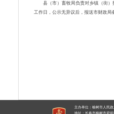
县（
市
）
畜牧局负责对
乡镇
（
街
）
工作日，公示无异议后，
报送
市
财政
局
主办单位：榆树市人民政
地址：长春市榆树市府