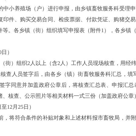
的中小养殖场（户）进行申报，由乡镇
畜牧服务科受理申
复印件、购买交易合同、检疫票据、付款凭证、购猪交易
件
等。各
乡镇（街）
组织填写申报表（附件1），
各
乡镇
0日）
（街）
组织
2人以上（含2人）
工作人员
现场核查，用经
经核查人员签字后，由各乡（镇）街畜牧服务科汇总，填
签字同意并加盖政府公章后，将核查汇总表、申报汇总
猪、
核查、公示照片等相关材料一式三份
（加盖政府公章
日至12月25日）
前，将符合条件的补贴对象和
上述材料
报
市畜牧局
，
并