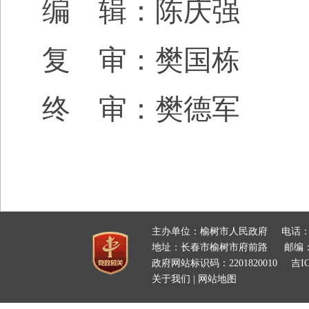
编 辑：陈庆强
复 审：樊国栋
终 审：樊德军
主办单位：榆树市人民政府
电话：
地址：长春市榆树市府前路
邮编：
政府网站标识码：2201820010
吉IC
关于我们
|
网站地图